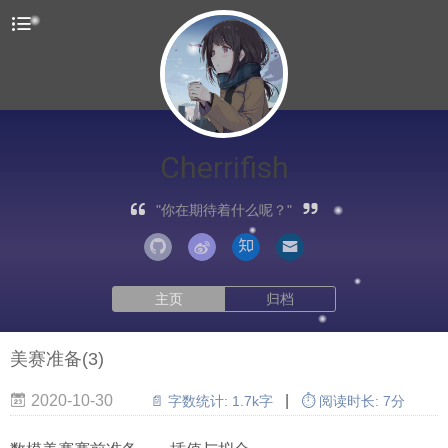
Cherrifish
"你在期待着什么呢？"
主页
归档
美赛准备(3)
2020-10-30
|
📄 字数统计:
1.7k字
⏱ 阅读时长:
7分